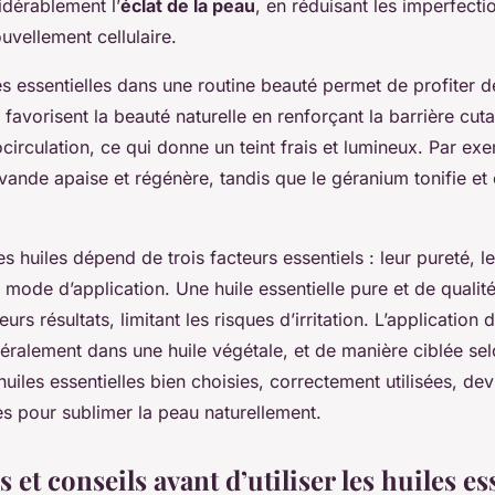
idérablement l’
éclat de la peau
, en réduisant les imperfecti
ouvellement cellulaire.
les essentielles dans une routine beauté permet de profiter d
 favorisent la beauté naturelle en renforçant la barrière cut
ocirculation, ce qui donne un teint frais et lumineux. Par exe
avande apaise et régénère, tandis que le géranium tonifie et 
es huiles dépend de trois facteurs essentiels : leur pureté, l
e mode d’application. Une huile essentielle pure et de qualit
eurs résultats, limitant les risques d’irritation. L’application 
néralement dans une huile végétale, et de manière ciblée sel
 huiles essentielles bien choisies, correctement utilisées, de
es pour sublimer la peau naturellement.
 et conseils avant d’utiliser les huiles es