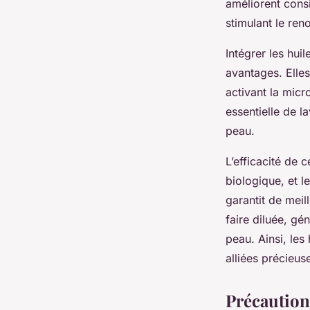
améliorent cons
stimulant le ren
Intégrer les hui
avantages. Elles
activant la micr
essentielle de l
peau.
L’efficacité de c
biologique, et l
garantit de meill
faire diluée, gé
peau. Ainsi, les
alliées précieus
Précautions