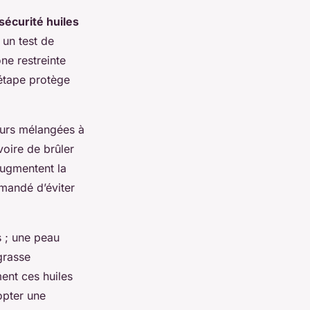
sécurité huiles
 un test de
ne restreinte
 étape protège
jours mélangées à
voire de brûler
augmentent la
mmandé d’éviter
s ; une peau
grasse
ment ces huiles
opter une