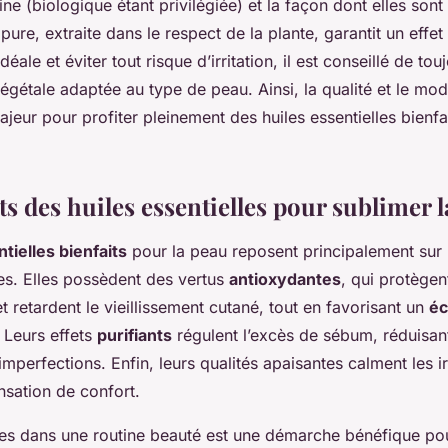
gine (biologique étant privilégiée) et la façon dont elles son
 pure, extraite dans le respect de la plante, garantit un effe
éale et éviter tout risque d’irritation, il est conseillé de touj
égétale adaptée au type de peau. Ainsi, la qualité et le mode
ajeur pour profiter pleinement des huiles essentielles bienfai
ts des huiles essentielles pour sublimer 
tielles bienfaits
pour la peau reposent principalement sur l
ves. Elles possèdent des vertus
antioxydantes
, qui protègen
et retardent le vieillissement cutané, tout en favorisant un
éc
Leurs effets
purifiants
régulent l’excès de sébum, réduisant
imperfections. Enfin, leurs qualités apaisantes calment les ir
nsation de confort.
iles dans une routine beauté est une démarche bénéfique pou