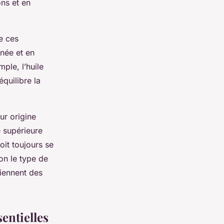
ons et en
e ces
anée et en
mple, l’huile
équilibre la
eur origine
é supérieure
doit toujours se
on le type de
viennent des
sentielles