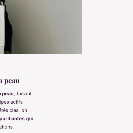
la peau
la peau
, faisant
ipes actifs
étés clés, on
purifiantes
qui
ations.