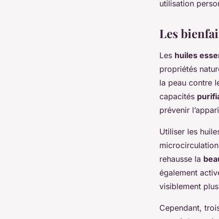
utilisation perso
Les bienfai
Les
huiles essen
propriétés natur
la peau contre l
capacités
purif
prévenir l’appar
Utiliser les huil
microcirculation
rehausse la
bea
également activé
visiblement plus
Cependant, trois 