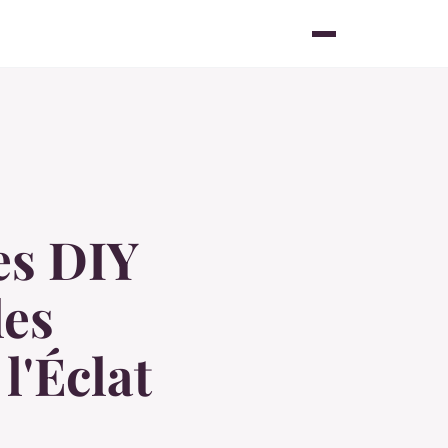
es DIY
les
l'Éclat