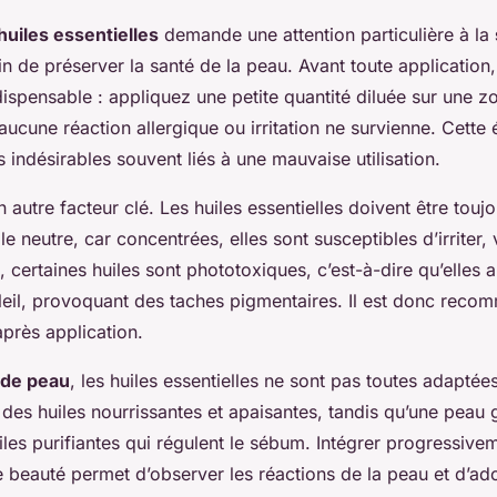
huiles essentielles
demande une attention particulière à la
fin de préserver la santé de la peau. Avant toute application,
dispensable : appliquez une petite quantité diluée sur une zo
’aucune réaction allergique ou irritation ne survienne. Cette
s indésirables souvent liés à une mauvaise utilisation.
un autre facteur clé. Les huiles essentielles doivent être tou
le neutre, car concentrées, elles sont susceptibles d’irriter, 
, certaines huiles sont phototoxiques, c’est-à-dire qu’elles 
oleil, provoquant des taches pigmentaires. Il est donc reco
après application.
 de peau
, les huiles essentielles ne sont pas toutes adaptée
des huiles nourrissantes et apaisantes, tandis qu’une peau 
iles purifiantes qui régulent le sébum. Intégrer progressive
e beauté permet d’observer les réactions de la peau et d’ad