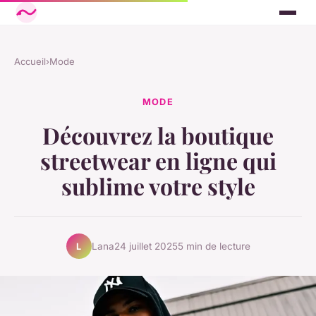
Accueil
›
Mode
MODE
Découvrez la boutique
streetwear en ligne qui
sublime votre style
Lana
24 juillet 2025
5 min de lecture
L