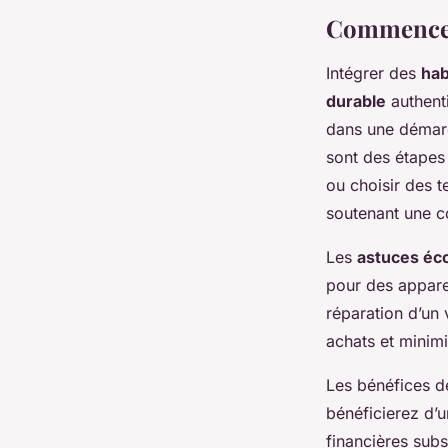
Commencer
Intégrer des
hab
durable
authenti
dans une démarc
sont des étapes 
ou choisir des t
soutenant une 
Les
astuces éc
pour des appare
réparation d’un
achats et minimi
Les bénéfices d
bénéficierez d’u
financières subs