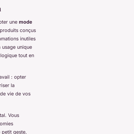
n
pter une
mode
s produits conçus
mations inutiles
 à usage unique
logique tout en
vail : opter
iser la
 de vie de vos
tal. Vous
nomies
 petit geste,