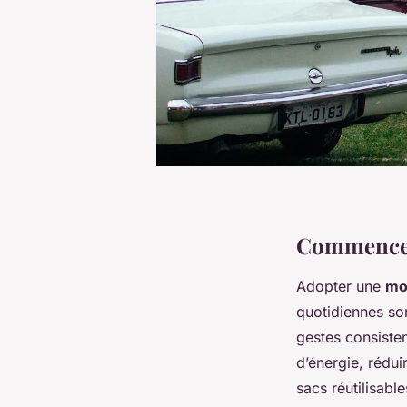
Commencer
Adopter une
mo
quotidiennes so
gestes consiste
d’énergie, rédui
sacs réutilisabl