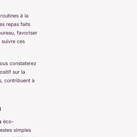
routines à la
es repas faits
bureau, favoriser
 suivre ces
vous constaterez
sitif sur la
, contribuent à
n
s
éco-
gestes simples