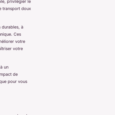
e, privilégier le
le transport doux
 durables, à
 unique. Ces
éliorer votre
îtriser votre
 à un
’impact de
ique pour vous