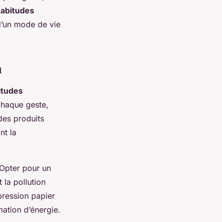
abitudes
d’un mode de vie
n
itudes
Chaque geste,
des produits
nt la
 Opter pour un
la pollution
mpression papier
ation d’énergie.