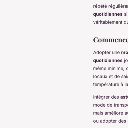
répété régulière
quotidiennes
si
véritablement d
Commencer
Adopter une
mo
quotidiennes
jo
même minime, co
locaux et de sai
température à l
Intégrer des
ast
mode de transpo
mais améliore au
ou adopter des 