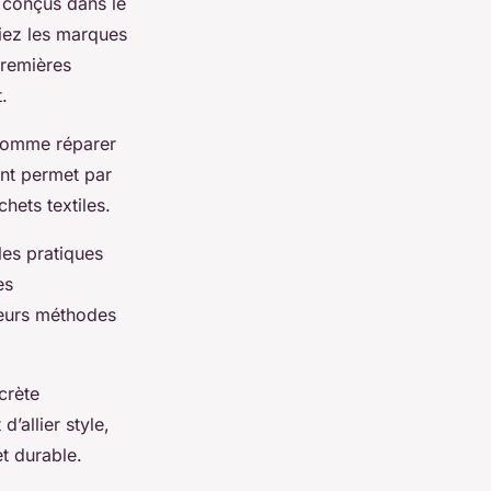
 conçus dans le
giez les marques
premières
.
omme réparer
ent permet par
hets textiles.
les pratiques
es
leurs méthodes
crète
’allier style,
et durable.